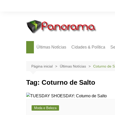
Ir
para
o
conteúdo
Últimas Notícias
Cidades & Política
Se
Página inicial
Últimas Notícias
Coturno de S
Tag:
Coturno de Salto
Moda e Beleza