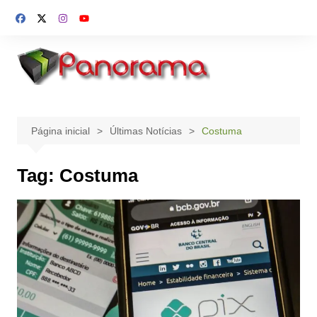
Ir
para
o
conteúdo
Página inicial
Últimas Notícias
Costuma
Tag:
Costuma