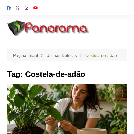
Ir
para
o
conteúdo
Página inicial
Últimas Notícias
Costela-de-adão
Tag:
Costela-de-adão