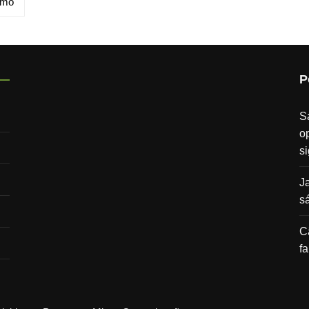
imo
P
S
o
s
J
s
C
f