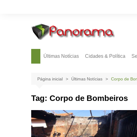
Ir
para
o
conteúdo
Últimas Notícias
Cidades & Política
Se
Página inicial
Últimas Notícias
Corpo de Bo
Tag:
Corpo de Bombeiros