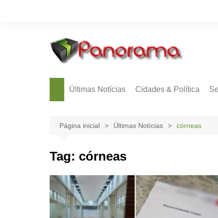
Ir
para
o
conteúdo
Últimas Notícias
Cidades & Política
Se
Página inicial
Últimas Notícias
córneas
Tag:
córneas