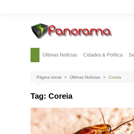
Ir
para
o
conteúdo
Últimas Notícias
Cidades & Política
Se
Página inicial
Últimas Notícias
Coreia
Tag:
Coreia