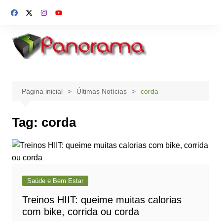
Ir
para
o
conteúdo
Página inicial
Últimas Notícias
corda
Tag:
corda
Saúde e Bem Estar
Treinos HIIT: queime muitas calorias
com bike, corrida ou corda