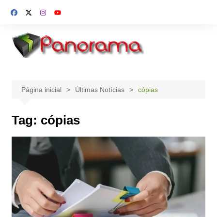
Ir
para
o
conteúdo
Página inicial
Últimas Notícias
cópias
Tag:
cópias