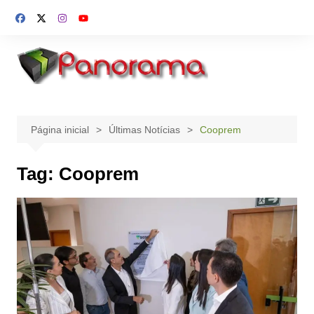
Ir
para
o
conteúdo
Página inicial
Últimas Notícias
Cooprem
Tag:
Cooprem