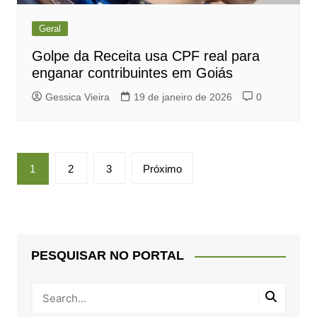
Geral
Golpe da Receita usa CPF real para
enganar contribuintes em Goiás
Gessica Vieira
19 de janeiro de 2026
0
Paginação
1
2
3
Próximo
de
posts
PESQUISAR NO PORTAL