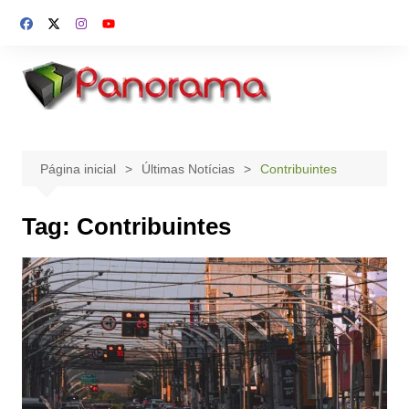
Ir
para
o
conteúdo
Página inicial
Últimas Notícias
Contribuintes
Tag:
Contribuintes