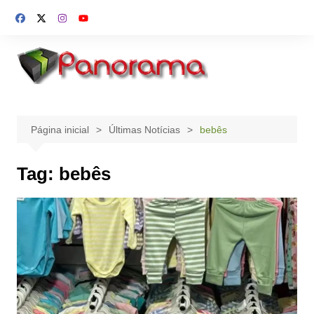
Ir
para
o
conteúdo
Página inicial
Últimas Notícias
bebês
Tag:
bebês