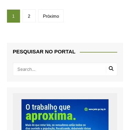
Paginação
1
2
Próximo
de
posts
PESQUISAR NO PORTAL