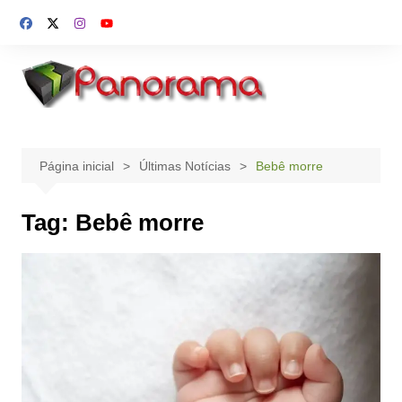
Ir
para
o
conteúdo
Página inicial
Últimas Notícias
Bebê morre
Tag:
Bebê morre