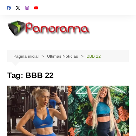
Ir
para
o
conteúdo
Página inicial
Últimas Notícias
BBB 22
Tag:
BBB 22