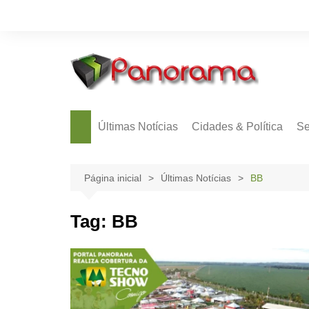
Ir
para
o
conteúdo
Últimas Notícias
Cidades & Política
Se
Página inicial
Últimas Notícias
BB
Tag:
BB