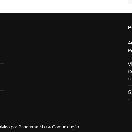
P
A
P
V
re
c
G
s
volvido por Panorama Mkt & Comunicação.