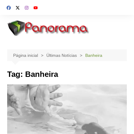
Ir
para
o
conteúdo
Página inicial
Últimas Notícias
Banheira
Tag:
Banheira