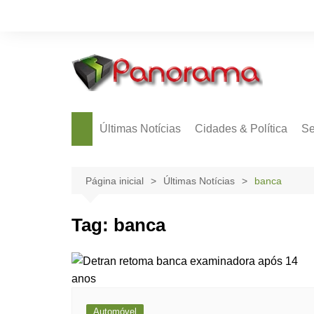
Ir
para
o
conteúdo
Últimas Notícias
Cidades & Política
Se
Página inicial
Últimas Notícias
banca
Tag:
banca
Automóvel