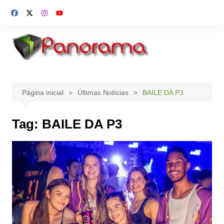
Ir
para
o
conteúdo
Página inicial
Últimas Notícias
BAILE DA P3
Tag:
BAILE DA P3