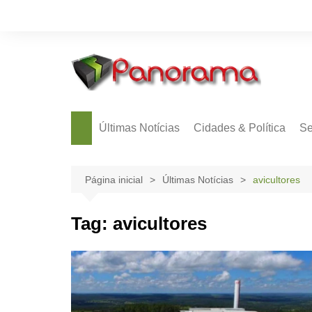
Ir
para
o
conteúdo
Últimas Notícias
Cidades & Política
Se
Página inicial
Últimas Notícias
avicultores
Tag:
avicultores