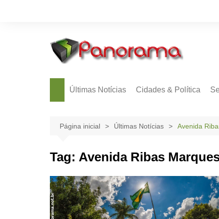
Ir
para
o
conteúdo
Últimas Notícias
Cidades & Política
Se
Página inicial
Últimas Notícias
Avenida Rib
Tag:
Avenida Ribas Marque