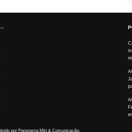
P
C
i
r
A
J
p
A
F
e
volvido por Panorama Mkt & Comunicação.