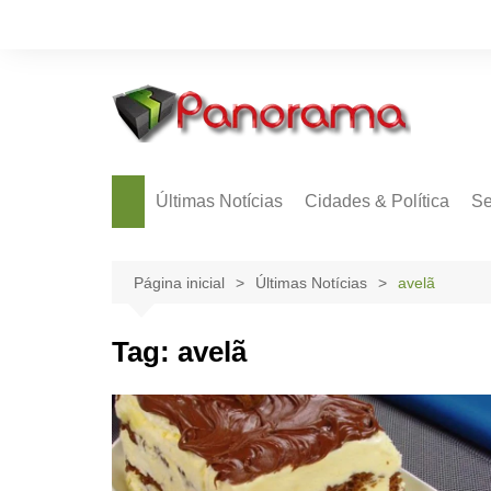
Ir
para
o
conteúdo
Últimas Notícias
Cidades & Política
Se
Página inicial
Últimas Notícias
avelã
Tag:
avelã