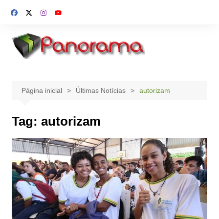
Ir
para
o
conteúdo
Página inicial
Últimas Notícias
autorizam
Tag:
autorizam