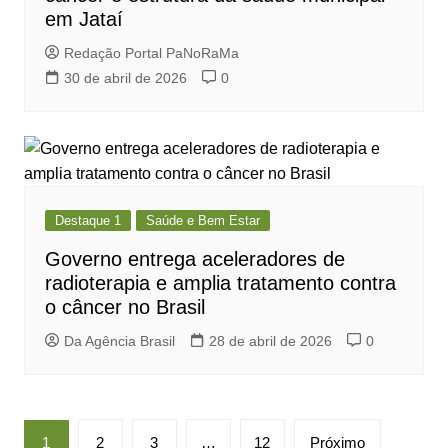
em Jataí
Redação Portal PaNoRaMa
30 de abril de 2026
0
Destaque 1
Saúde e Bem Estar
Governo entrega aceleradores de
radioterapia e amplia tratamento contra
o câncer no Brasil
Da Agência Brasil
28 de abril de 2026
0
Paginação
1
2
3
…
12
Próximo