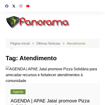
Ir
para
o
conteúdo
Página inicial
Últimas Notícias
Atendimento
Tag:
Atendimento
Agenda
AGENDA | APAE Jataí promove Pizza