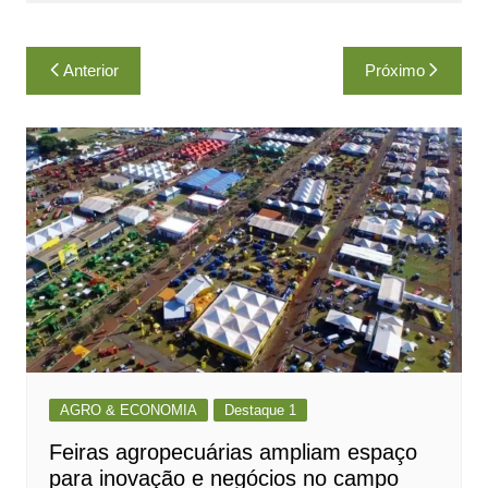
Navegação
Anterior
Próximo
de
Post
AGRO & ECONOMIA
Destaque 1
Feiras agropecuárias ampliam espaço
para inovação e negócios no campo