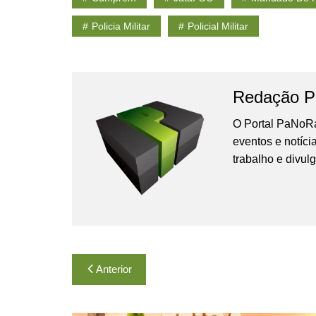
Policia Militar
Policial Militar
Redação P
O Portal PaNoRa
eventos e notíci
trabalho e divul
Navegação
Anterior
de