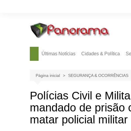
Ir
para
o
conteúdo
Últimas Notícias
Cidades & Política
Se
Página inicial
SEGURANÇA & OCORRÊNCIAS
Polícias Civil e Mil
mandado de prisão c
matar policial militar