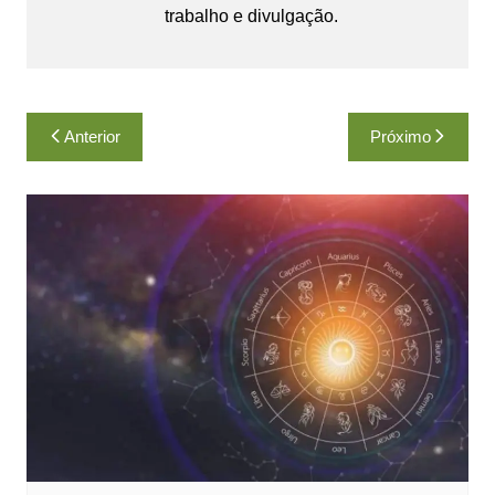
trabalho e divulgação.
Navegação
Anterior
Próximo
de
Post