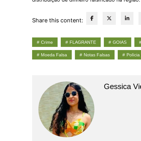
Share this content:
Crime
FLAGRANTE
GOIAS
Moeda Falsa
Notas Falsas
Polícia
Gessica Vi