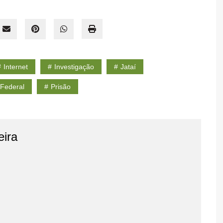
Internet
Investigação
Jataí
 Federal
Prisão
eira