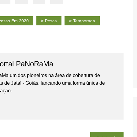
cesso Em 2020
Pesca
Temporada
ortal PaNoRaMa
Ma um dos pioneiros na área de cobertura de
as de Jataí - Goiás, lançando uma forma única de
gação.