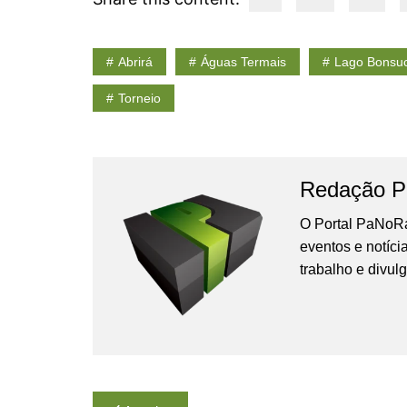
Abrirá
Águas Termais
Lago Bonsu
Torneio
Redação P
O Portal PaNoRa
eventos e notíci
trabalho e divul