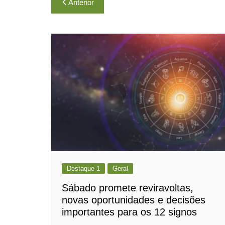
Navegação
Anterior
de
Post
Destaque 1
Geral
Sábado promete reviravoltas,
novas oportunidades e decisões
importantes para os 12 signos