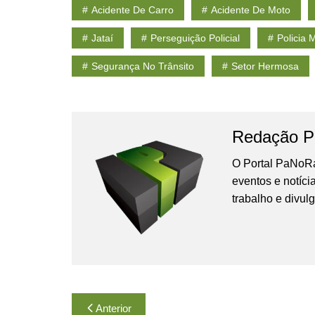
Acidente De Carro
Acidente De Moto
Jataí
Perseguição Policial
Policia M
Segurança No Trânsito
Setor Hermosa
Redação P
O Portal PaNoRa
eventos e notíci
trabalho e divul
Navegação
Anterior