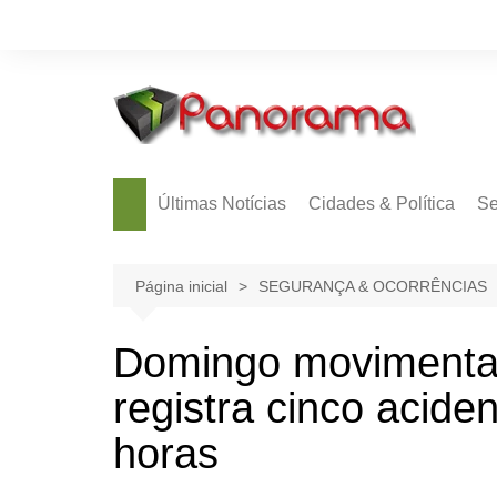
Ir
para
o
conteúdo
Últimas Notícias
Cidades & Política
Se
Página inicial
SEGURANÇA & OCORRÊNCIAS
Domingo movimentado
registra cinco acid
horas