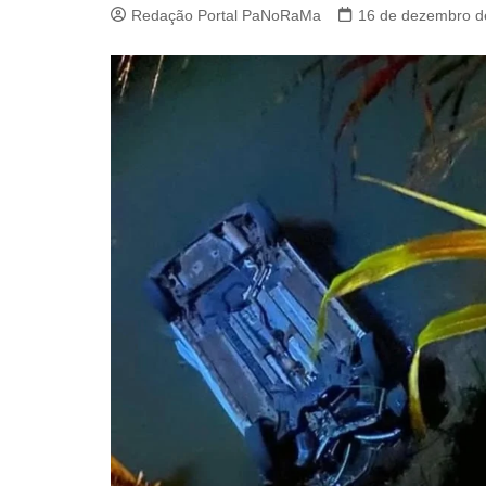
Redação Portal PaNoRaMa
16 de dezembro d