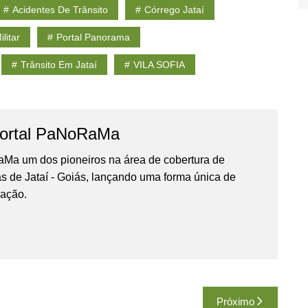
Acidentes De Trânsito
Córrego Jataí
ilitar
Portal Panorama
Trânsito Em Jataí
VILA SOFIA
ortal PaNoRaMa
Ma um dos pioneiros na área de cobertura de
as de Jataí - Goiás, lançando uma forma única de
gação.
Próximo