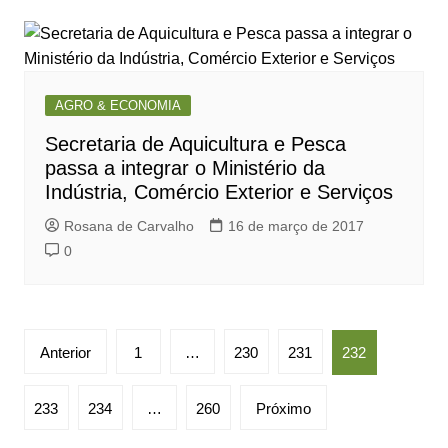
AGRO & ECONOMIA
Secretaria de Aquicultura e Pesca
passa a integrar o Ministério da
Indústria, Comércio Exterior e Serviços
Rosana de Carvalho
16 de março de 2017
0
Paginação
Anterior
1
…
230
231
232
de
posts
233
234
…
260
Próximo