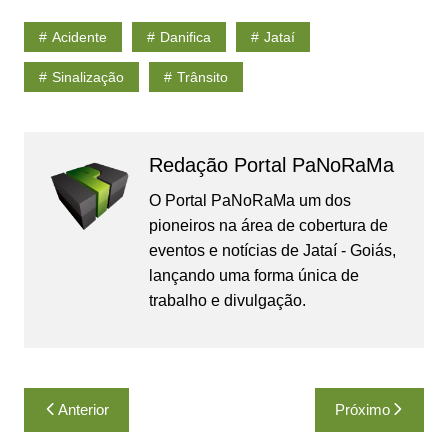
Acidente
Danifica
Jataí
Sinalização
Trânsito
Redação Portal PaNoRaMa
O Portal PaNoRaMa um dos
pioneiros na área de cobertura de
eventos e notícias de Jataí - Goiás,
lançando uma forma única de
trabalho e divulgação.
Navegação
Anterior
Próximo
de