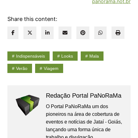
panorama.not.br
Share this content:
Indispensáveis
Looks
Mala
Verão
Viagem
Redação Portal PaNoRaMa
O Portal PaNoRaMa um dos
pioneiros na área de cobertura de
eventos e notícias de Jataí - Goiás,
lançando uma forma única de
trabalho e divulgação.